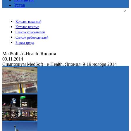
Устав
Каталог вакансий
Каталог резюме
Список соискателей
Список работодателей
Биржа труда
MedSoft - e-Health. Япония
09.11.2014
Симпозиум MedSoft - e-Health. Япония. 9-19 ноября 2014