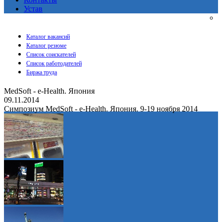
Устав
Каталог вакансий
Каталог резюме
Список соискателей
Список работодателей
Биржа труда
MedSoft - e-Health. Япония
09.11.2014
Симпозиум MedSoft - e-Health. Япония. 9-19 ноября 2014