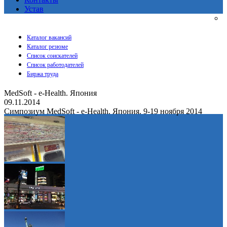
Устав
Каталог вакансий
Каталог резюме
Список соискателей
Список работодателей
Биржа труда
MedSoft - e-Health. Япония
09.11.2014
Симпозиум MedSoft - e-Health. Япония. 9-19 ноября 2014