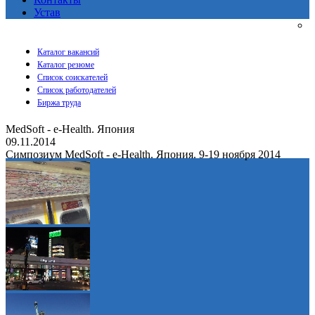
Устав
Каталог вакансий
Каталог резюме
Список соискателей
Список работодателей
Биржа труда
MedSoft - e-Health. Япония
09.11.2014
Симпозиум MedSoft - e-Health. Япония. 9-19 ноября 2014