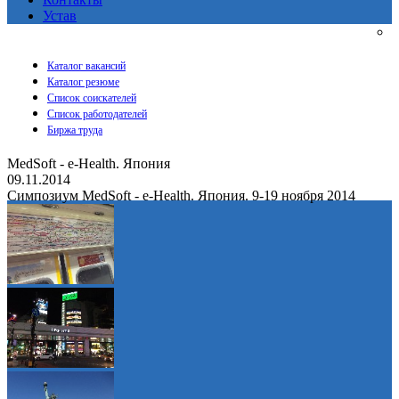
Устав
Каталог вакансий
Каталог резюме
Список соискателей
Список работодателей
Биржа труда
MedSoft - e-Health. Япония
09.11.2014
Симпозиум MedSoft - e-Health. Япония. 9-19 ноября 2014