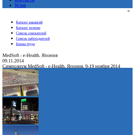
Устав
Каталог вакансий
Каталог резюме
Список соискателей
Список работодателей
Биржа труда
MedSoft - e-Health. Япония
09.11.2014
Симпозиум MedSoft - e-Health. Япония. 9-19 ноября 2014