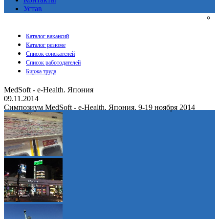
Устав
Каталог вакансий
Каталог резюме
Список соискателей
Список работодателей
Биржа труда
MedSoft - e-Health. Япония
09.11.2014
Симпозиум MedSoft - e-Health. Япония. 9-19 ноября 2014