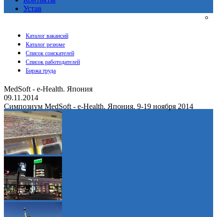
Устав
Каталог вакансий
Каталог резюме
Список соискателей
Список работодателей
Биржа труда
MedSoft - e-Health. Япония
09.11.2014
Симпозиум MedSoft - e-Health. Япония. 9-19 ноября 2014