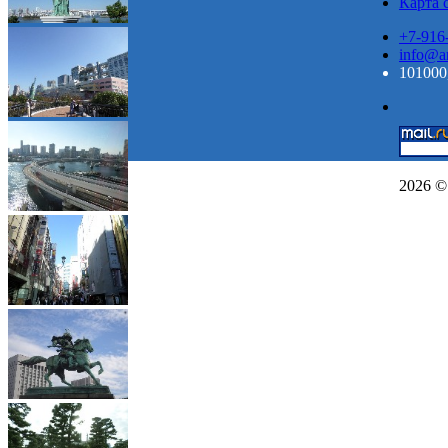
Карта 
+7-916
info@ar
101000,
2026 ©