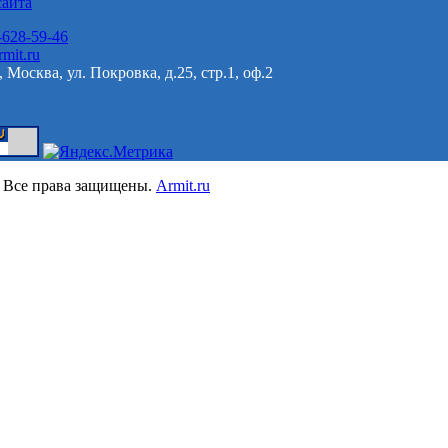
сайта
-628-59-46
mit.ru
 Москва, ул. Покровка, д.25, стр.1, оф.2
 Все права защищены.
Armit.ru