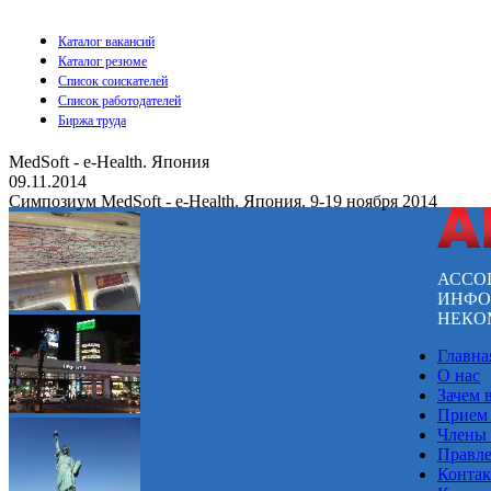
Каталог вакансий
Каталог резюме
Список соискателей
Список работодателей
Биржа труда
MedSoft - e-Health. Япония
09.11.2014
Симпозиум MedSoft - e-Health. Япония. 9-19 ноября 2014
АССО
ИНФО
НЕКО
Главна
О нас
Зачем 
Прием
Члены
Правл
Конта