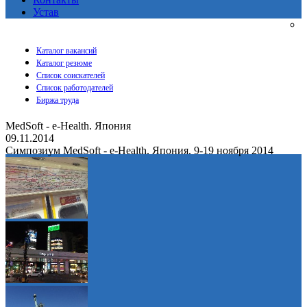
Устав
Каталог вакансий
Каталог резюме
Список соискателей
Список работодателей
Биржа труда
MedSoft - e-Health. Япония
09.11.2014
Симпозиум MedSoft - e-Health. Япония. 9-19 ноября 2014