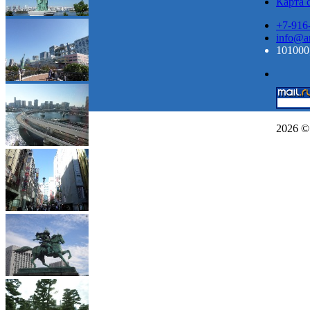
Карта 
+7-916
info@ar
101000,
2026 ©