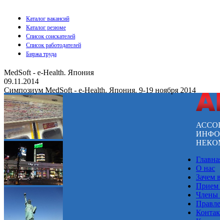
Каталог вакансий
Каталог резюме
Список соискателей
Список работодателей
Биржа труда
MedSoft - e-Health. Япония
09.11.2014
Симпозиум MedSoft - e-Health. Япония. 9-19 ноября 2014
АССО
ИНФО
НЕКО
Главна
О нас
Зачем 
Прием
Члены
Правл
Конта