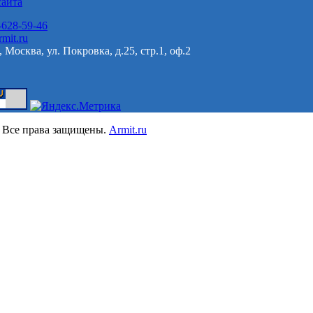
сайта
-628-59-46
mit.ru
 Москва, ул. Покровка, д.25, стр.1, оф.2
 Все права защищены.
Armit.ru