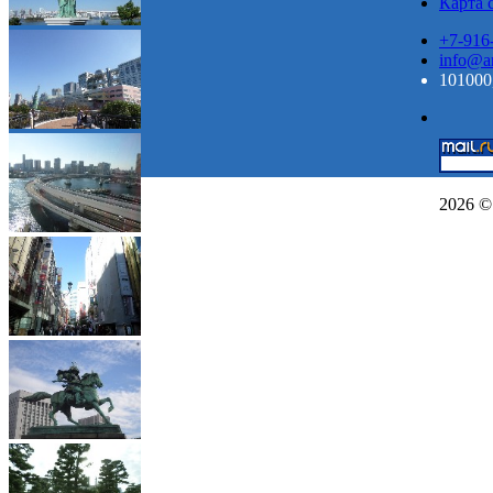
Карта 
+7-916
info@ar
101000,
2026 ©