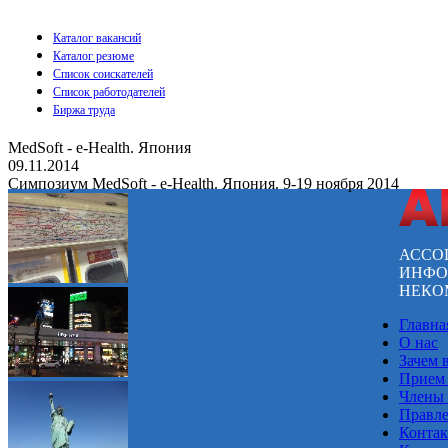
Каталог вакансий
Каталог резюме
Список соискателей
Список работодателей
Биржа труда
MedSoft - e-Health. Япония
09.11.2014
Симпозиум MedSoft - e-Health. Япония. 9-19 ноября 2014
АССО
ИНФО
НЕКО
Главна
О нас
Зачем 
Прием
Члены
Правл
Конта