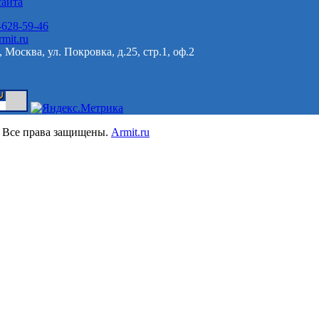
сайта
-628-59-46
mit.ru
 Москва, ул. Покровка, д.25, стр.1, оф.2
 Все права защищены.
Armit.ru