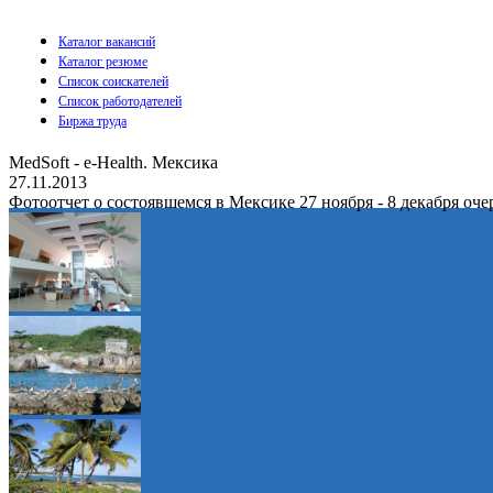
Каталог вакансий
Каталог резюме
Список соискателей
Список работодателей
Биржа труда
MedSoft - e-Health. Мексика
27.11.2013
Фотоотчет о состоявшемся в Мексике 27 ноября - 8 декабря оч