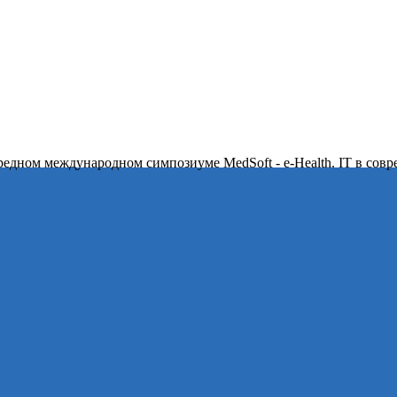
ередном международном симпозиуме MedSoft - e-Health. IT в сов