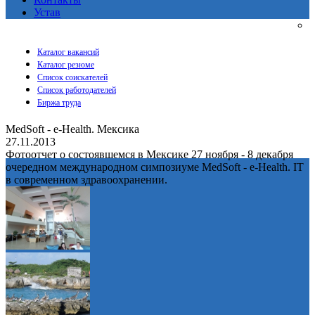
Устав
Каталог вакансий
Каталог резюме
Список соискателей
Список работодателей
Биржа труда
MedSoft - e-Health. Мексика
27.11.2013
Фотоотчет о состоявшемся в Мексике 27 ноября - 8 декабря
очередном международном симпозиуме MedSoft - e-Health. IT
в современном здравоохранении.