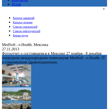
Устав
Каталог вакансий
Каталог резюме
Список соискателей
Список работодателей
Биржа труда
MedSoft - e-Health. Мексика
27.11.2013
Фотоотчет о состоявшемся в Мексике 27 ноября - 8 декабря
очередном международном симпозиуме MedSoft - e-Health. IT
в современном здравоохранении.