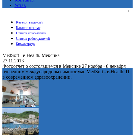
Устав
Каталог вакансий
Каталог резюме
Список соискателей
Список работодателей
Биржа труда
MedSoft - e-Health. Мексика
27.11.2013
Фотоотчет о состоявшемся в Мексике 27 ноября - 8 декабря
очередном международном симпозиуме MedSoft - e-Health. IT
в современном здравоохранении.