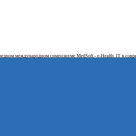
ередном международном симпозиуме MedSoft - e-Health. IT в сов