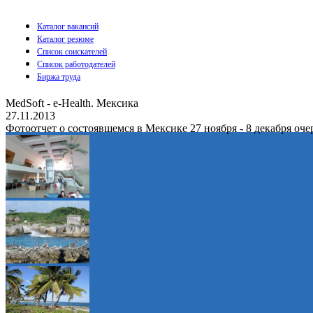
Каталог вакансий
Каталог резюме
Список соискателей
Список работодателей
Биржа труда
MedSoft - e-Health. Мексика
27.11.2013
Фотоотчет о состоявшемся в Мексике 27 ноября - 8 декабря оч