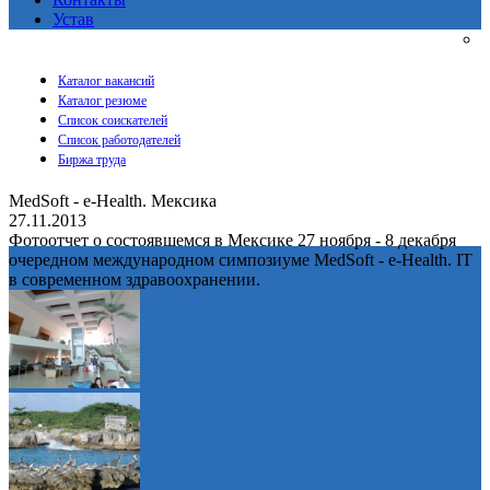
Устав
Каталог вакансий
Каталог резюме
Список соискателей
Список работодателей
Биржа труда
MedSoft - e-Health. Мексика
27.11.2013
Фотоотчет о состоявшемся в Мексике 27 ноября - 8 декабря
очередном международном симпозиуме MedSoft - e-Health. IT
в современном здравоохранении.