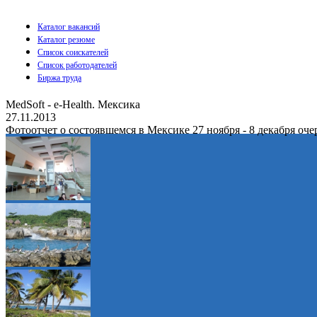
Каталог вакансий
Каталог резюме
Список соискателей
Список работодателей
Биржа труда
MedSoft - e-Health. Мексика
27.11.2013
Фотоотчет о состоявшемся в Мексике 27 ноября - 8 декабря оч