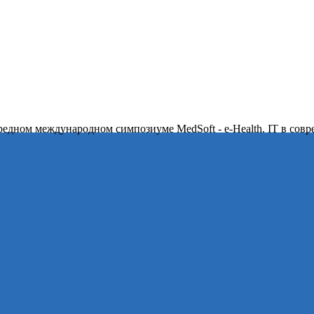
ередном международном симпозиуме MedSoft - e-Health. IT в сов