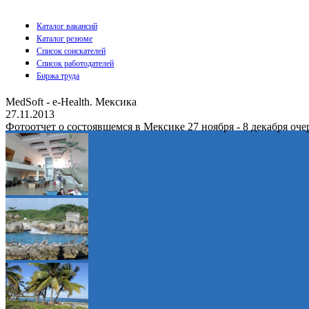
Каталог вакансий
Каталог резюме
Список соискателей
Список работодателей
Биржа труда
MedSoft - e-Health. Мексика
27.11.2013
Фотоотчет о состоявшемся в Мексике 27 ноября - 8 декабря оч