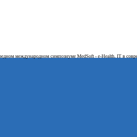
ередном международном симпозиуме MedSoft - e-Health. IT в сов