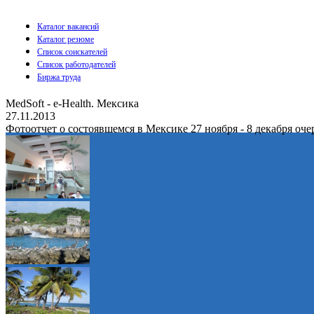
Каталог вакансий
Каталог резюме
Список соискателей
Список работодателей
Биржа труда
MedSoft - e-Health. Мексика
27.11.2013
Фотоотчет о состоявшемся в Мексике 27 ноября - 8 декабря оч