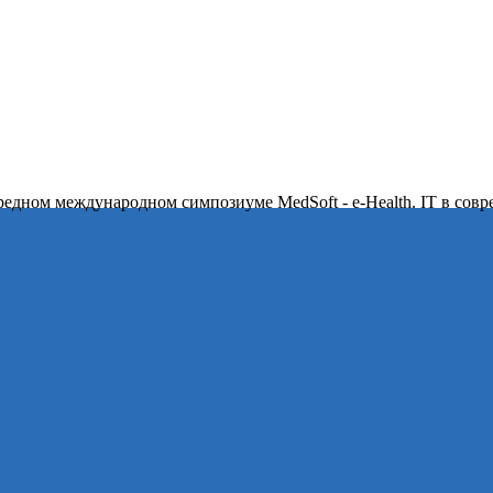
ередном международном симпозиуме MedSoft - e-Health. IT в сов