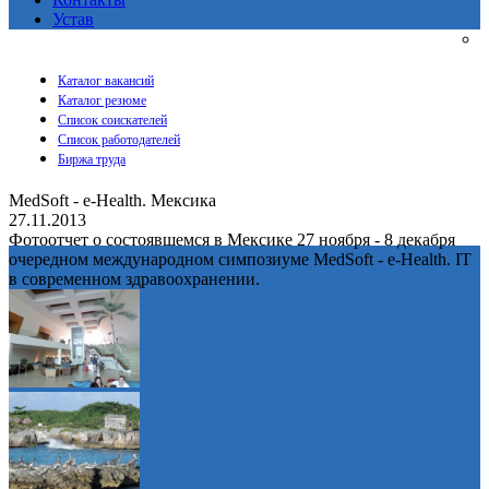
Устав
Каталог вакансий
Каталог резюме
Список соискателей
Список работодателей
Биржа труда
MedSoft - e-Health. Мексика
27.11.2013
Фотоотчет о состоявшемся в Мексике 27 ноября - 8 декабря
очередном международном симпозиуме MedSoft - e-Health. IT
в современном здравоохранении.