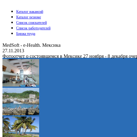
Каталог вакансий
Каталог резюме
Список соискателей
Список работодателей
Биржа труда
MedSoft - e-Health. Мексика
27.11.2013
Фотоотчет о состоявшемся в Мексике 27 ноября - 8 декабря оч