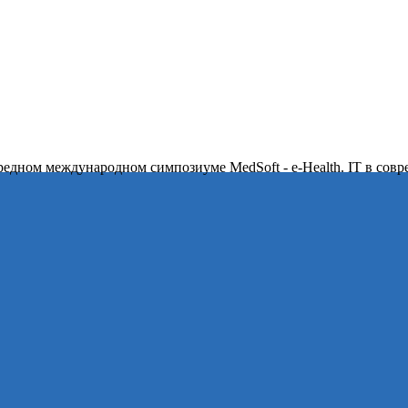
ередном международном симпозиуме MedSoft - e-Health. IT в сов