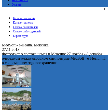
Устав
Каталог вакансий
Каталог резюме
Список соискателей
Список работодателей
Биржа труда
MedSoft - e-Health. Мексика
27.11.2013
Фотоотчет о состоявшемся в Мексике 27 ноября - 8 декабря
очередном международном симпозиуме MedSoft - e-Health. IT
в современном здравоохранении.