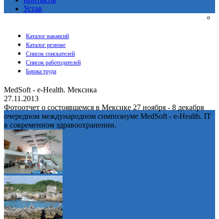
Устав
Каталог вакансий
Каталог резюме
Список соискателей
Список работодателей
Биржа труда
MedSoft - e-Health. Мексика
27.11.2013
Фотоотчет о состоявшемся в Мексике 27 ноября - 8 декабря
очередном международном симпозиуме MedSoft - e-Health. IT
в современном здравоохранении.