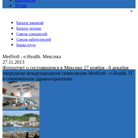
Устав
Каталог вакансий
Каталог резюме
Список соискателей
Список работодателей
Биржа труда
MedSoft - e-Health. Мексика
27.11.2013
Фотоотчет о состоявшемся в Мексике 27 ноября - 8 декабря
очередном международном симпозиуме MedSoft - e-Health. IT
в современном здравоохранении.