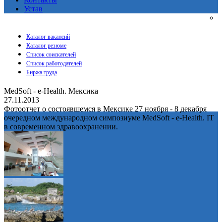
Устав
Каталог вакансий
Каталог резюме
Список соискателей
Список работодателей
Биржа труда
MedSoft - e-Health. Мексика
27.11.2013
Фотоотчет о состоявшемся в Мексике 27 ноября - 8 декабря
очередном международном симпозиуме MedSoft - e-Health. IT
в современном здравоохранении.