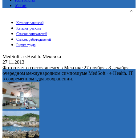
Устав
Каталог вакансий
Каталог резюме
Список соискателей
Список работодателей
Биржа труда
MedSoft - e-Health. Мексика
27.11.2013
Фотоотчет о состоявшемся в Мексике 27 ноября - 8 декабря
очередном международном симпозиуме MedSoft - e-Health. IT
в современном здравоохранении.