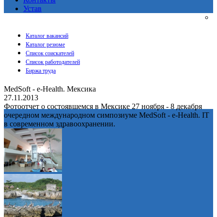
Устав
Каталог вакансий
Каталог резюме
Список соискателей
Список работодателей
Биржа труда
MedSoft - e-Health. Мексика
27.11.2013
Фотоотчет о состоявшемся в Мексике 27 ноября - 8 декабря
очередном международном симпозиуме MedSoft - e-Health. IT
в современном здравоохранении.