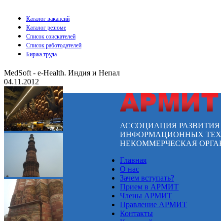
Каталог вакансий
Каталог резюме
Список соискателей
Список работодателей
Биржа труда
MedSoft - e-Health. Индия и Непал
04.11.2012
АССОЦИАЦИЯ РАЗВИТИ
ИНФОРМАЦИОННЫХ ТЕХ
НЕКОММЕРЧЕСКАЯ ОРГА
Главная
О нас
Зачем вступать?
Прием в АРМИТ
Члены АРМИТ
Правление АРМИТ
Контакты