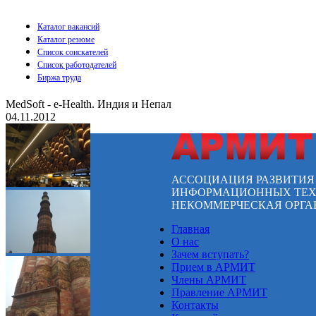
Каталог вакансий
Каталог резюме
Список соискателей
Список работодателей
Биржа труда
MedSoft - e-Health. Индия и Непал
04.11.2012
АССОЦИАЦИЯ РАЗВИТИ
ИНФОРМАЦИОННЫХ ТЕХ
НЕКОММЕРЧЕСКАЯ ОРГА
Главная
О нас
Зачем вступать?
Прием в АРМИТ
Члены АРМИТ
Правление АРМИТ
Контакты