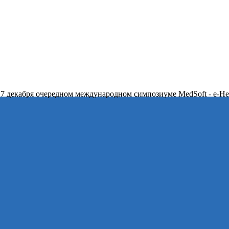
 7 декабря очередном международном симпозиуме MedSoft - e-Hea