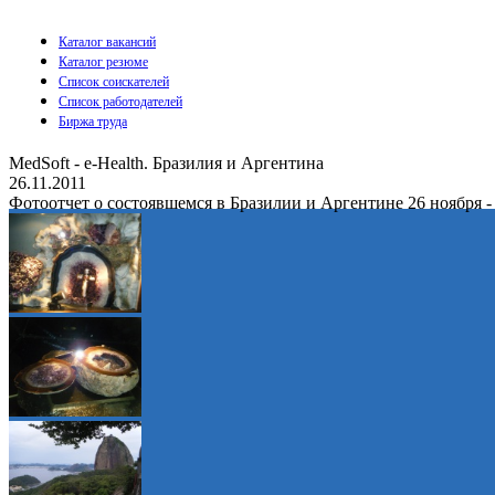
Каталог вакансий
Каталог резюме
Список соискателей
Список работодателей
Биржа труда
MedSoft - e-Health. Бразилия и Аргентина
26.11.2011
Фотоотчет о состоявшемся в Бразилии и Аргентине 26 ноября -