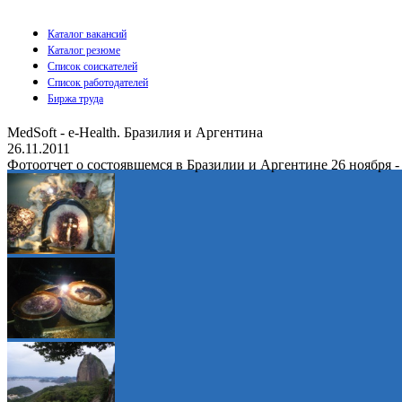
Каталог вакансий
Каталог резюме
Список соискателей
Список работодателей
Биржа труда
MedSoft - e-Health. Бразилия и Аргентина
26.11.2011
Фотоотчет о состоявшемся в Бразилии и Аргентине 26 ноября -