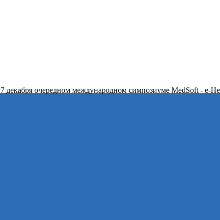
 7 декабря очередном международном симпозиуме MedSoft - e-Hea