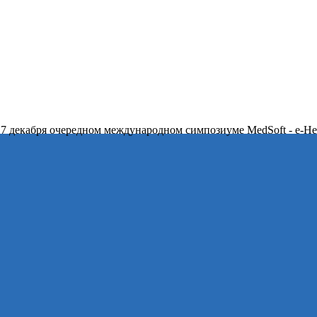
 7 декабря очередном международном симпозиуме MedSoft - e-Hea