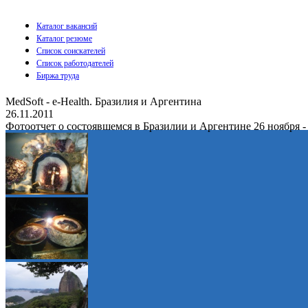
Каталог вакансий
Каталог резюме
Список соискателей
Список работодателей
Биржа труда
MedSoft - e-Health. Бразилия и Аргентина
26.11.2011
Фотоотчет о состоявшемся в Бразилии и Аргентине 26 ноября -