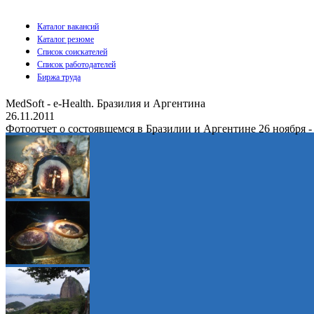
Каталог вакансий
Каталог резюме
Список соискателей
Список работодателей
Биржа труда
MedSoft - e-Health. Бразилия и Аргентина
26.11.2011
Фотоотчет о состоявшемся в Бразилии и Аргентине 26 ноября -