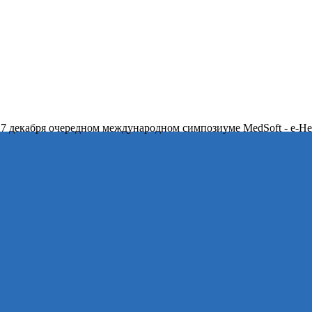
 7 декабря очередном международном симпозиуме MedSoft - e-Hea