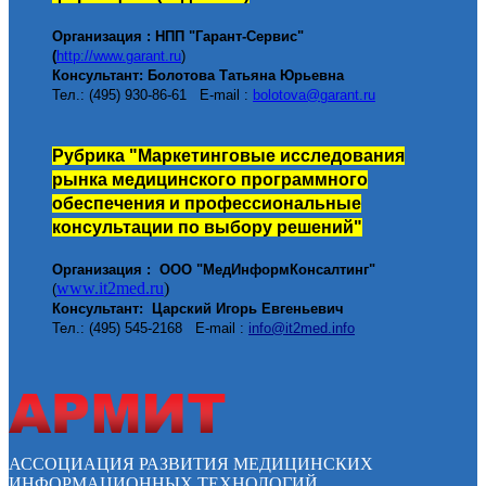
Организация : НПП "Гарант-Сервис"
(
http
://w
ww.garant.ru
)
Консультант: Болотова Татьяна Юрьевна
Тел.: (495) 930-86-61 E-mail :
bolotova@garant.ru
Рубрика
"Маркетинговые исследования
рынка медицинского п
рограммного
обеспечения и профессиональные
консультации по выбору решений"
Организация :
ООО "МедИнформКонсалтинг"
www.it2med.ru
)
(
Консультант:
Царский Игорь Евгеньевич
Тел.: (495)
545-2168
E-mail :
info@it2med.info
АССОЦИАЦИЯ РАЗВИТИЯ МЕДИЦИНСКИХ
ИНФОРМАЦИОННЫХ ТЕХНОЛОГИЙ.