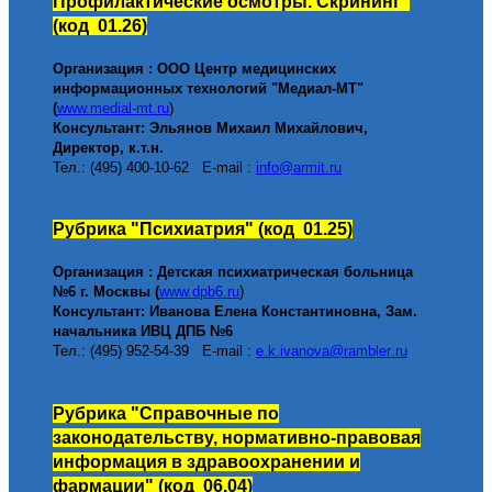
Профилактические осмотры. Скрининг
"
(код 01.26)
Организация : ООО Центр медицинских
информационных технологий "Медиал-МТ"
(
www.medial-mt.ru
)
Консультант: Эльянов Михаил
Михайлович,
Директор, к.т.н.
Тел.: (495) 400-10-62 E-mail :
info@armit.ru
Рубрика
"Психиатрия
" (код 01.25)
Организация : Детская психиатрическая больница
№6 г. Москвы (
www.
dpb6
.ru
)
Консультант: Иванова Елена Константиновна, Зам.
начальника ИВЦ ДПБ №6
Тел.: (495) 952-54-39 E-mail :
e
.
k
.
ivanova
@
rambler
.
ru
Рубрика
"Справочные по
законодательству, нормативно-правовая
информация в здравоохранении и
фармации
" (код 06.04)