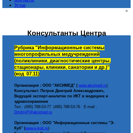
Устав
Консультанты Центра
Рубрика
"Информационные системы
многопрофильных медучреждений
(поликлиники, диагностические центры,
стационары, клиники, санатории и др.)
"
(код 0
7
.
11
)
Организация : ООО "АКСИМЕД" (
www.aksimed.ru
)
Консультант: Петров Дмитрий Александрович,
Ведущий эксперт-аналитик по ИКТ в медицине и
здравоохранении
Тел.: (
495) 788-53-77 (495) 788-53-76
E-mail :
DmitriyP
@
aksimed
.
ru
Организация : ООО "Информационные системы "Э-
Куб" (
www.
e-kub
.ru
)