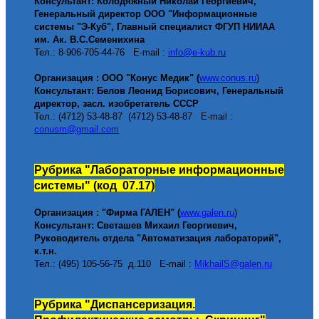
Консультант: Колодяжный Николай Георгиевич,
Генеральный директор
ООО "Информационные
системы "Э-Куб", Главный специалист ФГУП НИИАА
им. Ак. В.С.Семенихина
Тел.: 8-906-705-44-76
E-mail :
info@e-kub.ru
Организация : ООО "Конус Медик" (
www.conus.ru
)
Консультант: Белов Леонид Борисович, Генеральный
директор, засл. изобретатель СССР
Тел.: (
4712
)
53-48-87
(
4712
)
53-48-87
E-mail :
conusm@gmail.com
Рубрика
"
Лабораторные информационные
системы" (код 0
7
.
17
)
Организация : "Фирма ГАЛЕН" (
www.
galen.ru
)
Консультант: Светашев Михаил Георгиевич,
Руководитель отдела "Автоматизация лабораторий",
к.т.н.
Тел.: (495) 105-56-75
д.110 E-mail :
MikhailS@galen.ru
Рубрика
"Диспансеризация.